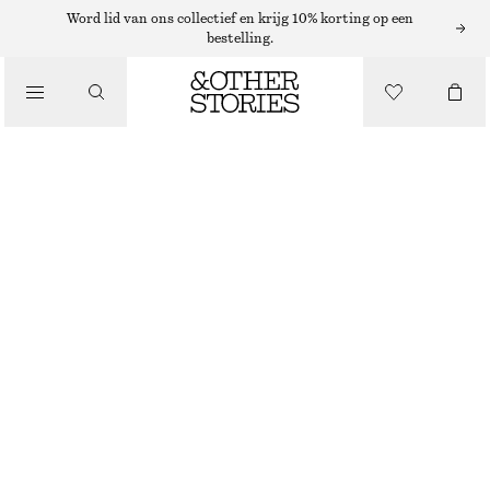
BLAZERS EN GILETS
Word lid van ons collectief en krijg 10% korting op een
bestelling.
BROEK MET PERSPLOOIEN
/
€ 59
€ 99
KLEDING
LAATSTE KANS
BEIGE
32
34
36
38
40
42
44