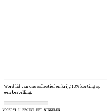
BEKIJK ONZE ANDERE COLLECTIES
KNITWEAR
JURKEN
ACCESSOIRES
JACKS EN
JASSEN
Word lid van ons collectief en krijg 10% korting op
een bestelling.
CREATE ACCOUNT
VOORDAT U BEGINT MET WINKELEN