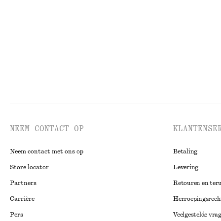
€ 25
€ 49
€ 69
€ 99
Laatste kans
Laatste kans
NEEM CONTACT OP
KLANTENSE
Neem contact met ons op
Betaling
Store locator
Levering
Partners
Retouren en ter
Carrière
Herroepingsrech
Pers
Veelgestelde vra