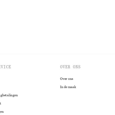
€ 35
€ 89
Laatste kans
BEKIJK ALLE JURKEN EN JUMPSUITS
RVICE
OVER ONS
Over ons
In de maak
ugbetalingen
t
gen