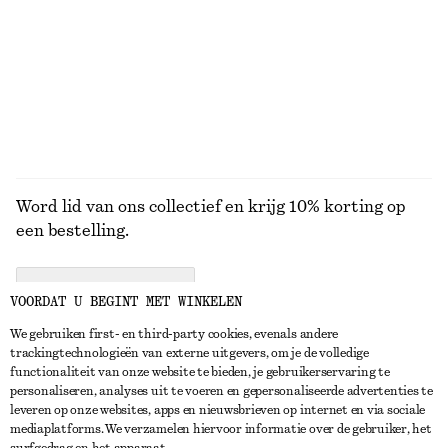
JASSEN
Word lid van ons collectief en krijg 10% korting op
een bestelling.
CREATE ACCOUNT
VOORDAT U BEGINT MET WINKELEN
We gebruiken first- en third-party cookies, evenals andere
trackingtechnologieën van externe uitgevers, om je de volledige
NEEM CONTACT OP
functionaliteit van onze website te bieden, je gebruikerservaring te
personaliseren, analyses uit te voeren en gepersonaliseerde advertenties te
Neem contact met ons op
Instagram
leveren op onze websites, apps en nieuwsbrieven op internet en via sociale
KLANTENSERVICE
mediaplatforms. We verzamelen hiervoor informatie over de gebruiker, het
Store locator
Pinterest