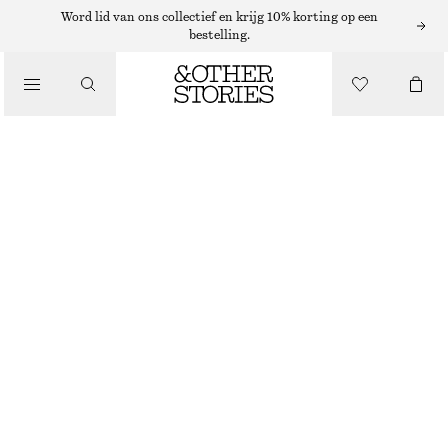
Word lid van ons collectief en krijg 10% korting op een
bestelling.
SANDALEN
/
SCHOENEN
SANDALEN MET BLOKHAK EN BANDJES
€ 69
€ 99
LAATSTE KANS
BEIGE
+
8
35
36
37
38
39
40
41
42
Maattabel
MAAT