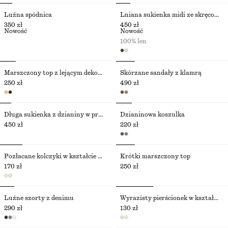
Luźna spódnica
Lniana sukienka midi ze skręconym ramiączkiem
350 zł
450 zł
Nowość
Nowość
100% len
Marszczony top z lejącym dekoltem
Skórzane sandały z klamrą
250 zł
490 zł
Długa sukienka z dzianiny w prążki
Dzianinowa koszulka
450 zł
220 zł
Pozłacane kolczyki w kształcie muszli
Krótki marszczony top
170 zł
250 zł
Luźne szorty z denimu
Wyrazisty pierścionek w kształcie muszli
290 zł
130 zł