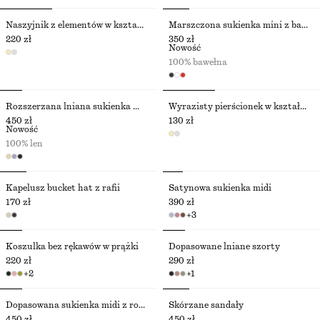
Naszyjnik z elementów w kształcie muszli
Marszczona sukienka mini z bawełnianej popeliny
220 zł
350 zł
Nowość
100% bawełna
Rozszerzana lniana sukienka midi
Wyrazisty pierścionek w kształcie muszli
450 zł
130 zł
Nowość
100% len
Kapelusz bucket hat z rafii
Satynowa sukienka midi
170 zł
390 zł
+
3
Koszulka bez rękawów w prążki
Dopasowane lniane szorty
220 zł
290 zł
+
2
+
1
Dopasowana sukienka midi z rozszerzanym dołem
Skórzane sandały
450 zł
450 zł