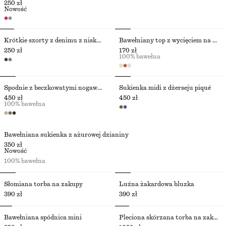
250 zł
Nowość
Krótkie szorty z denimu z niską talią
Bawełniany top z wycięciem na plecach
250 zł
170 zł
100% bawełna
Spodnie z beczkowatymi nogawkami
Sukienka midi z dżerseju piqué
450 zł
450 zł
100% bawełna
Bawełniana sukienka z ażurowej dzianiny
350 zł
Nowość
100% bawełna
Słomiana torba na zakupy
Luźna żakardowa bluzka
390 zł
390 zł
Bawełniana spódnica mini
Pleciona skórzana torba na zakupy