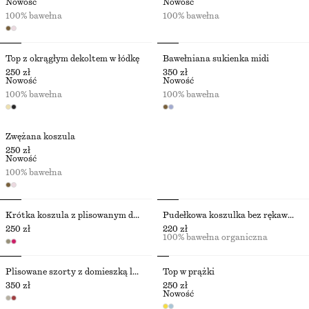
Nowość
Nowość
100% bawełna
100% bawełna
Top z okrągłym dekoltem w łódkę
Bawełniana sukienka midi
250 zł
350 zł
Nowość
Nowość
100% bawełna
100% bawełna
Zwężana koszula
250 zł
Nowość
100% bawełna
Krótka koszula z plisowanym dołem
Pudełkowa koszulka bez rękawów z zakładkami
250 zł
220 zł
100% bawełna organiczna
Plisowane szorty z domieszką lnu
Top w prążki
350 zł
250 zł
Nowość