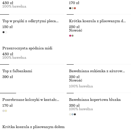
450 zł
170 zł
100% bawełna
Top w prążki z odkrytymi plecami
Krótka koszula z plisowanym dołem
150 zł
250 zł
Nowość
Przezroczysta spódnica midi
450 zł
100% bawełna
Top z falbankami
Bawełniana sukienka z ażurowej dzianiny
390 zł
350 zł
Nowość
100% bawełna
Posrebrzane kolczyki w kształcie muszli
Bawełniana kopertowa bluzka
170 zł
350 zł
100% bawełna
Krótka koszula z plisowanym dołem