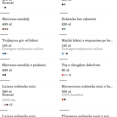
Nowość
Skórzane sandały
Sukienka bez rękawów
490 zł
250 zł
Trójkątna gór od bikini
Majtki bikini z wiązaniem po bokach
130 zł
130 zł
Dostępne wyłącznie online
Dostępne wyłącznie online
Skórzane sandały z paskami
Top z okrągłym dekoltem
490 zł
90 zł
+
1
Lniana sukienka mini
Marszczona sukienka mini z bawełnianej popeliny
390 zł
350 zł
Nowość
100% bawełna
100% len
+
2
Lniana sukienka mini
Plisowana sukienka maxi z gorsetem