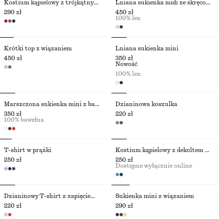
Kostium kąpielowy z trójkątnym wycięciem
Lniana sukienka midi ze skręconym ramiączkiem
290 zł
450 zł
100% len
Krótki top z wiązaniem
Lniana sukienka mini
450 zł
350 zł
Nowość
100% len
Marszczona sukienka mini z bawełnianej popeliny
Dzianinowa koszulka
350 zł
220 zł
100% bawełna
T-shirt w prążki
Kostium kąpielowy z dekoltem w szpic
250 zł
250 zł
Dostępne wyłącznie online
Dzianinowy T-shirt z zapięciem na guziki
Sukienka mini z wiązaniem
220 zł
290 zł