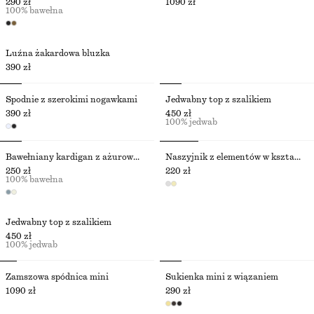
290 zł
1090 zł
100% bawełna
Luźna żakardowa bluzka
390 zł
Spodnie z szerokimi nogawkami
Jedwabny top z szalikiem
390 zł
450 zł
100% jedwab
Bawełniany kardigan z ażurowej dzianiny
Naszyjnik z elementów w kształcie muszli
250 zł
220 zł
100% bawełna
Jedwabny top z szalikiem
450 zł
100% jedwab
Zamszowa spódnica mini
Sukienka mini z wiązaniem
1090 zł
290 zł