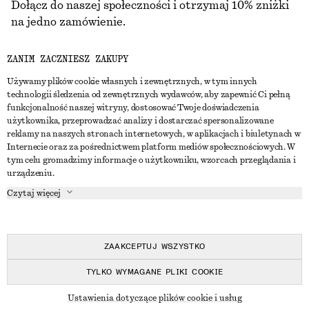
Dołącz do naszej społeczności i otrzymaj 10% zniżki
na jedno zamówienie.
ZANIM ZACZNIESZ ZAKUPY
CREATE ACCOUNT
Używamy plików cookie własnych i zewnętrznych, w tym innych
technologii śledzenia od zewnętrznych wydawców, aby zapewnić Ci pełną
funkcjonalność naszej witryny, dostosować Twoje doświadczenia
SKONTAKTUJ SIĘ Z NAMI
użytkownika, przeprowadzać analizy i dostarczać spersonalizowane
reklamy na naszych stronach internetowych, w aplikacjach i biuletynach w
Skontaktuj się z nami
Instagram
Internecie oraz za pośrednictwem platform mediów społecznościowych. W
OBSŁUGA KLIENTA
tym celu gromadzimy informacje o użytkowniku, wzorcach przeglądania i
Wyszukiwarka sklepów
Pinterest
urządzeniu.
Płatności
O NAS
Partnerzy
Facebook
Czytaj więcej
Karta podarunkowa
O nas
Kariera
Youtube
Dostawa
W trakcie tworzenia
Media
TikTok
Zwroty
ZAAKCEPTUJ WSZYSTKO
Prawo odstąpienia od umowy
TYLKO WYMAGANE PLIKI COOKIE
Często zadawane pytania
© 2026 & OTHER STORIES
Ustawienia dotyczące plików cookie i usług
Przewodnik po rozmiarach