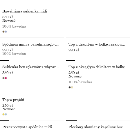
Bawełniana sukienka midi
350 zł
Nowość
100% bawełna
Spódnica mini z bawełnianego diagonalu z paskiem
Top z dekoltem w łódkę i szalowym wykończeniem
290 zł
290 zł
100% bawełna
Sukienka bez rękawów z wiązaniem w talii
Top z okrągłym dekoltem w łódkę
350 zł
250 zł
Nowość
100% bawełna
Top w prążki
250 zł
Nowość
Przezroczysta spódnica midi
Pleciony słomiany kapelusz bucket hat