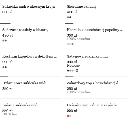
Sukienka midi o ukośnym kroju
Skórzane sandały
650 zł
450 zł
Skórzane sandały z klamrą
Koszula z bawełnianej popeliny z wiązaniem
490 zł
350 zł
100% bawełna
Kostium kąpielowy z dekoltem w szpic
Satynowa sukienka midi
290 zł
390 zł
Nowość
+
3
Dzianinowa sukienka midi
Żakardowy top z bawełnianej dzianiny pointelle
350 zł
250 zł
100% bawełna
Lniana sukienka midi
Dzianinowy T-shirt z zapięciem na guziki
550 zł
220 zł
100% len