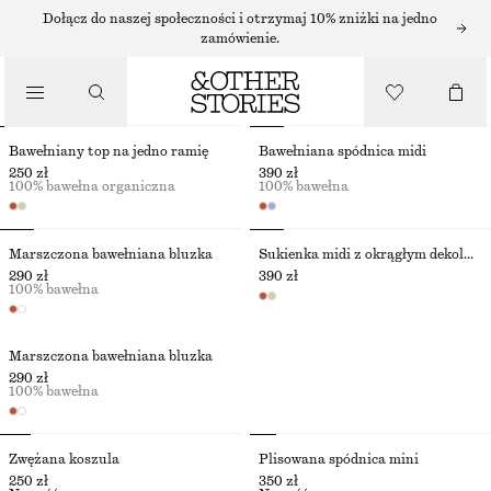
Dołącz do naszej społeczności i otrzymaj 10% zniżki na jedno
zamówienie.
KOLEKCJA WAKACYJNA
Bawełniany top na jedno ramię
Bawełniana spódnica midi
250 zł
390 zł
100% bawełna organiczna
100% bawełna
Marszczona bawełniana bluzka
Sukienka midi z okrągłym dekoltem
290 zł
390 zł
100% bawełna
Marszczona bawełniana bluzka
290 zł
100% bawełna
Zwężana koszula
Plisowana spódnica mini
250 zł
350 zł