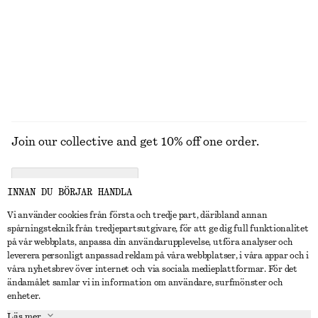
Join our collective and get 10% off one order.
CREATE ACCOUNT
INNAN DU BÖRJAR HANDLA
Vi använder cookies från första och tredje part, däribland annan
spårningsteknik från tredjepartsutgivare, för att ge dig full funktionalitet
KONTAKTA OSS
på vår webbplats, anpassa din användarupplevelse, utföra analyser och
leverera personligt anpassad reklam på våra webbplatser, i våra appar och i
Kontakta oss
Instagram
våra nyhetsbrev över internet och via sociala medieplattformar. För det
KUNDTJÄNST
ändamålet samlar vi in information om användare, surfmönster och
Hitta butik
Pinterest
enheter.
Betalning
OM
Affiliates
Facebook
Läs mer