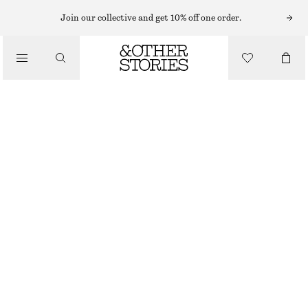
BODYLOTION
Join our collective and get 10% off one order.
/
BODY CARE
PERFECT PISTACHIO KROPPSKRÄM​
190 KR
/
150 ML | 1 266.67 KR / 1 L
BEAUTY
OUT OF STOCK
PERFECT PISTACHIO
VÄLJ STORLEK