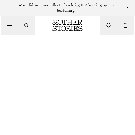
Word lid van ons collectief en krijg 10% korting op een
/
bestelling.
BLOUSES EN OVERHEMDEN
KATOENEN OVERHEMD MET KORTE MOUWEN
€ 35
€ 89
LAATSTE KANS
/
KLEDING
BEIGE
XS
S
M
L