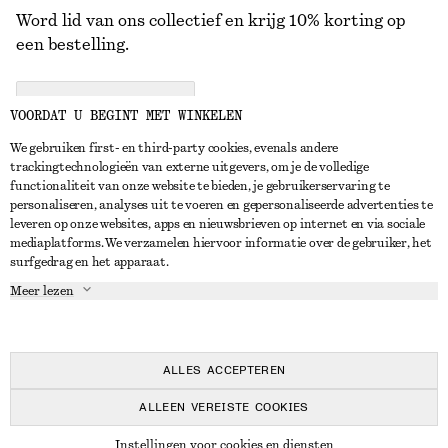
Word lid van ons collectief en krijg 10% korting op
een bestelling.
CREATE ACCOUNT
VOORDAT U BEGINT MET WINKELEN
We gebruiken first- en third-party cookies, evenals andere
trackingtechnologieën van externe uitgevers, om je de volledige
NEEM CONTACT OP
functionaliteit van onze website te bieden, je gebruikerservaring te
personaliseren, analyses uit te voeren en gepersonaliseerde advertenties te
Neem contact met ons op
Instagram
leveren op onze websites, apps en nieuwsbrieven op internet en via sociale
KLANTENSERVICE
mediaplatforms. We verzamelen hiervoor informatie over de gebruiker, het
Store locator
Pinterest
surfgedrag en het apparaat.
Betaling
OVER ONS
Partners
Facebook
Meer lezen
Levering
Over ons
Carrière
YouTube
Retouren en terugbetalingen
In de maak
Pers
TikTok
Herroepingsrecht
ALLES ACCEPTEREN
Veelgestelde vragen
ALLEEN VEREISTE COOKIES
Maatgids
© 2026 & OTHER STORIES
Instellingen voor cookies en diensten