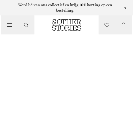
Word lid van ons collectief en krijg 10% korting op een
/
bestelling.
BLOUSES EN OVERHEMDEN
KATOENEN OVERHEMD MET KORTE MOUWEN
€ 35
€ 89
LAATSTE KANS
/
KLEDING
BRUIN
XS
S
M
L