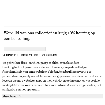
BEKIJK ALLE BLOUSES EN OVERHEMDEN
Word lid van ons collectief en krijg 10% korting op
een bestelling.
CREATE ACCOUNT
VOORDAT U BEGINT MET WINKELEN
We gebruiken first- en third-party cookies, evenals andere
trackingtechnologieën van externe uitgevers, om je de volledige
NEEM CONTACT OP
functionaliteit van onze website te bieden, je gebruikerservaring te
personaliseren, analyses uit te voeren en gepersonaliseerde advertenties te
Neem contact met ons op
Instagram
leveren op onze websites, apps en nieuwsbrieven op internet en via sociale
KLANTENSERVICE
mediaplatforms. We verzamelen hiervoor informatie over de gebruiker, het
Store locator
Pinterest
surfgedrag en het apparaat.
Betaling
OVER ONS
Partners
Facebook
Meer lezen
Levering
Over ons
Carrière
YouTube