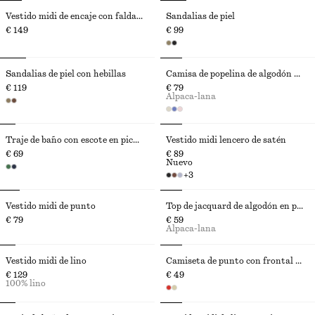
Vestido midi de encaje con falda cortada al bies
Sandalias de piel
€ 149
€ 99
Sandalias de piel con hebillas
Camisa de popelina de algodón con cordón de ajuste
€ 119
€ 79
Alpaca-lana
Traje de baño con escote en pico y espalda cruzada
Vestido midi lencero de satén
€ 69
€ 89
Nuevo
+
3
Vestido midi de punto
Top de jacquard de algodón en punto pointelle
€ 79
€ 59
Alpaca-lana
Vestido midi de lino
Camiseta de punto con frontal abotonado
€ 129
€ 49
100% lino