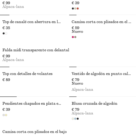
€ 99
€ 39
Alpaca-lana
Top de canalé con abertura en la espalda
Camisa corta con plisados en el bajo
€ 35
€ 59
Nuevo
Falda midi transparente con delantal
€ 99
Alpaca-lana
Top con detalles de volantes
Vestido de algodón en punto calado
€ 89
€ 79
Nuevo
Alpaca-lana
Pendientes chapados en plata en forma de caracol
Blusa cruzada de algodón
€ 39
€ 79
Alpaca-lana
Camisa corta con plisados en el bajo