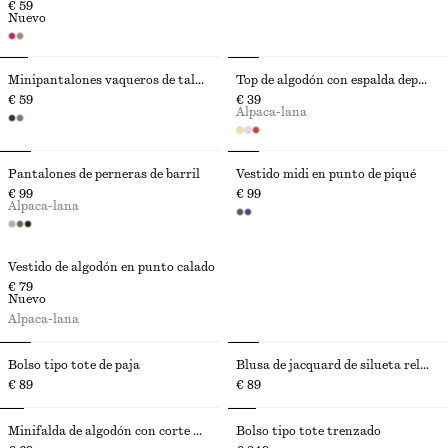
€ 59
Nuevo
Minipantalones vaqueros de talle bajo
Top de algodón con espalda deportiva
€ 59
€ 39
Alpaca-lana
Pantalones de perneras de barril
Vestido midi en punto de piqué
€ 99
€ 99
Alpaca-lana
Vestido de algodón en punto calado
€ 79
Nuevo
Alpaca-lana
Bolso tipo tote de paja
Blusa de jacquard de silueta relajada
€ 89
€ 89
Minifalda de algodón con corte circular
Bolso tipo tote trenzado