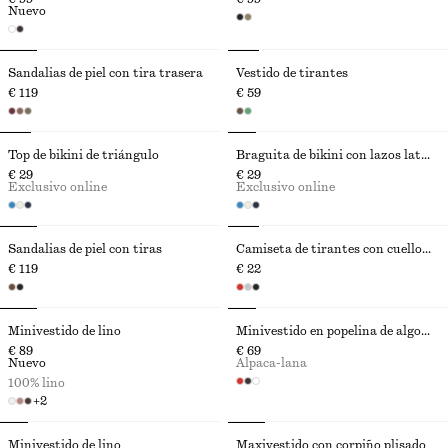
Nuevo
Sandalias de piel con tira trasera
Vestido de tirantes
€ 119
€ 59
Top de bikini de triángulo
Braguita de bikini con lazos laterales
€ 29
€ 29
Exclusivo online
Exclusivo online
Sandalias de piel con tiras
Camiseta de tirantes con cuello redondo
€ 119
€ 22
Minivestido de lino
Minivestido en popelina de algodón fruncido
€ 89
€ 69
Nuevo
Alpaca-lana
100% lino
+
2
Minivestido de lino
Maxivestido con corpiño plisado