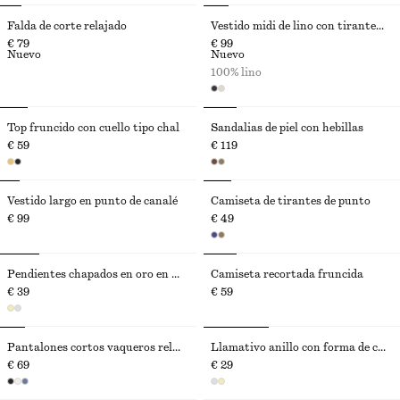
Falda de corte relajado
Vestido midi de lino con tirante retorcido
€ 79
€ 99
Nuevo
Nuevo
100% lino
Top fruncido con cuello tipo chal
Sandalias de piel con hebillas
€ 59
€ 119
Vestido largo en punto de canalé
Camiseta de tirantes de punto
€ 99
€ 49
Pendientes chapados en oro en forma de caracol
Camiseta recortada fruncida
€ 39
€ 59
Pantalones cortos vaqueros relaxed fit
Llamativo anillo con forma de caracola
€ 69
€ 29