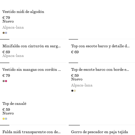
Vestido midi de algodón
€ 79
Nuevo
Alpaca-lana
Minifalda con cinturón en sarga de algodón
Top con escote barco y detalle de pañuelo
€ 69
€ 69
Alpaca-lana
Vestido sin mangas con cordón en la cintura
Top de escote barco con borde enrollado
€ 79
€ 59
Nuevo
Alpaca-lana
Top de canalé
€ 59
Nuevo
Falda midi transparente con delantal
Gorro de pescador en paja tejida