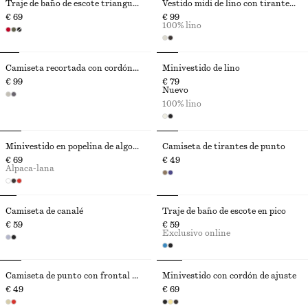
Traje de baño de escote triangular
Vestido midi de lino con tirante retorcido
€ 69
€ 99
100% lino
Camiseta recortada con cordón de ajuste
Minivestido de lino
€ 99
€ 79
Nuevo
100% lino
Minivestido en popelina de algodón fruncido
Camiseta de tirantes de punto
€ 69
€ 49
Alpaca-lana
Camiseta de canalé
Traje de baño de escote en pico
€ 59
€ 59
Exclusivo online
Camiseta de punto con frontal abotonado
Minivestido con cordón de ajuste
€ 49
€ 69