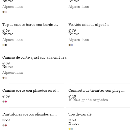
Nuevo
Nuevo
Alpaca-lana
Alpaca-lana
Top de escote barco con borde enrollado
Vestido midi de algodón
€ 59
€ 79
Nuevo
Nuevo
Alpaca-lana
Alpaca-lana
Camisa de corte ajustado a la cintura
€ 59
Nuevo
Alpaca-lana
Camisa corta con plisados en el bajo
Camiseta de tirantes con pliegues de caja
€ 59
€ 49
100% algodón orgánico
Pantalones cortos plisados en mezcla de lino
Top de canalé
€ 79
€ 59
Nuevo