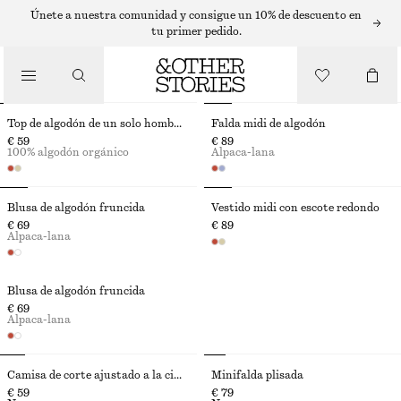
Únete a nuestra comunidad y consigue un 10% de descuento en
tu primer pedido.
EDICIÓN DE VACACIONES
Top de algodón de un solo hombro
Falda midi de algodón
€ 59
€ 89
100% algodón orgánico
Alpaca-lana
Blusa de algodón fruncida
Vestido midi con escote redondo
€ 69
€ 89
Alpaca-lana
Blusa de algodón fruncida
€ 69
Alpaca-lana
Camisa de corte ajustado a la cintura
Minifalda plisada
€ 59
€ 79