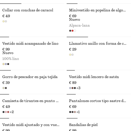
Collar con conchas de caracol
Minivestido en popelina de algodón fruncido
€ 49
€ 69
Nuevo
Alpaca-lana
Vestido midi acampanado de lino
Llamativo anillo con forma de caracola
€ 99
€ 29
Nuevo
100% lino
Gorro de pescador en paja tejida
Vestido midi lencero de satén
€ 39
€ 89
+
3
Camiseta de tirantes en punto de canalé
Pantalones cortos tipo sastre de lino
€ 49
€ 69
+
2
+
1
Vestido midi ajustado y con vuelo
Sandalias de piel
€ 99
€ 99