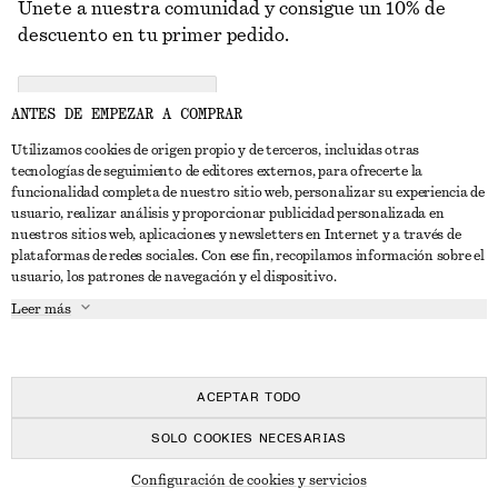
Únete a nuestra comunidad y consigue un 10% de
descuento en tu primer pedido.
CREATE ACCOUNT
ANTES DE EMPEZAR A COMPRAR
Utilizamos cookies de origen propio y de terceros, incluidas otras
tecnologías de seguimiento de editores externos, para ofrecerte la
PONTE EN CONTACTO CON NOSOTROS
funcionalidad completa de nuestro sitio web, personalizar su experiencia de
usuario, realizar análisis y proporcionar publicidad personalizada en
Contacta con nosotros
Instagram
nuestros sitios web, aplicaciones y newsletters en Internet y a través de
ATENCIÓN AL CLIENTE
plataformas de redes sociales. Con ese fin, recopilamos información sobre el
Localizador de tiendas
Pinterest
usuario, los patrones de navegación y el dispositivo.
Pago
ACERCA DE
Filiales
Facebook
Leer más
Tarjeta regalo
Sobre nosotros
Empleo
YouTube
Entrega
Fase de creación
Prensa
TikTok
Devolución y reembolso
ACEPTAR TODO
Derecho de desistimiento
SOLO COOKIES NECESARIAS
Preguntas frecuentes
© 2026 & OTHER STORIES
Configuración de cookies y servicios
Guía de tallas